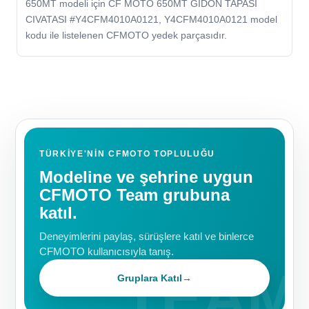
650MT modeli için CF MOTO 650MT GIDON TAPASI
CIVATASI #Y4CFM4010A0121, Y4CFM4010A0121 model
kodu ile listelenen CFMOTO yedek parçasıdır.
TÜRKIYE'NIN CFMOTO TOPLULUĞU
Modeline ve şehrine uygun
CFMOTO Team grubuna
katıl.
Deneyimlerini paylaş, sürüşlere katıl ve binlerce
CFMOTO kullanıcısıyla tanış.
Gruplara Katıl
→