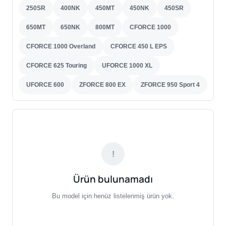
250SR
400NK
450MT
450NK
450SR
650MT
650NK
800MT
CFORCE 1000
CFORCE 1000 Overland
CFORCE 450 L EPS
CFORCE 625 Touring
UFORCE 1000 XL
UFORCE 600
ZFORCE 800 EX
ZFORCE 950 Sport 4
!
Ürün bulunamadı
Bu model için henüz listelenmiş ürün yok.