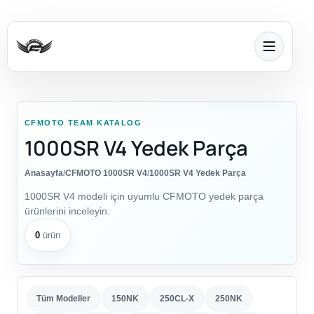
CFMOTO TEAM KATALOG
1000SR V4 Yedek Parça
Anasayfa
/
CFMOTO 1000SR V4
/
1000SR V4 Yedek Parça
1000SR V4 modeli için uyumlu CFMOTO yedek parça
ürünlerini inceleyin.
0
ürün
Tüm Modeller
150NK
250CL-X
250NK