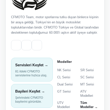
CFMOTO Team, motor sporlarına tutku duyan binlerce kişinin
bir araya geldiği, Türkiye’nin en büyük motosiklet
topluluklarından biridir. CFMOTO Türkiye ve Global tarafından
desteklenen topluluğumuz 60.000’i aşkın aktif üyeye sahiptir.
Modeller
Servisleri Keşfet →
NK Serisi
SR Serisi
81 ildeki CFMOTO
servislerine hızlıca ulaş.
CL Serisi
SC Serisi
Dual Serisi
MT Serisi
Bayileri Keşfet →
GT Serisi
ATV
Modelleri
Şehrindeki CFMOTO
bayilerini görüntüle.
UTV
Tüm
Modelleri
Modeller →