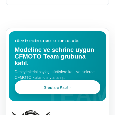
TÜRKIYE'NIN CFMOTO TOPLULUĞU
Modeline ve şehrine uygun
CFMOTO Team grubuna
katıl.
Deneyimlerini paylaş, sürüşlere katıl ve binlerce
CFMOTO kullanıcısıyla tanış.
Gruplara Katıl
→